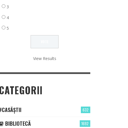
3
4
5
View Results
CATEGORII
#CASĂȘTII
632
BIBLIOTECĂ
1692