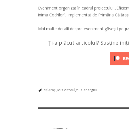
Eveniment organizat în cadrul proiectului „Eficienti
inima Codrilor”, implementat de Primăria Călărași î
Mai multe detalii despre eveniment găsești pe
p
Ți-a plăcut articolul? Susține ini
călărași
idis viitorul
ziua energiei