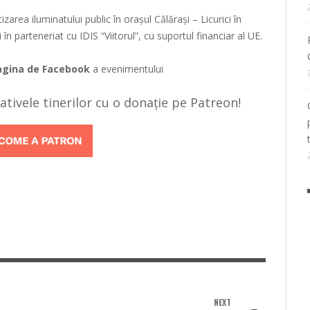
zarea iluminatului public în orașul Călărași – Licurici în
n parteneriat cu IDIS “Viitorul”, cu suportul financiar al UE.
agina de Facebook
a evenimentului
țiativele tinerilor cu o donație pe Patreon!
NEXT