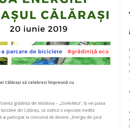
riei Călărași să celebrezi împreună cu
ficientă
grădiniță
din Moldova – „
DoReMicii
”, îți vei putea
u
biciclete
din Călărași, să vizitezi o
expoziție
inedită
 ai participat la
concursul
de
desene
„Energia din jurul