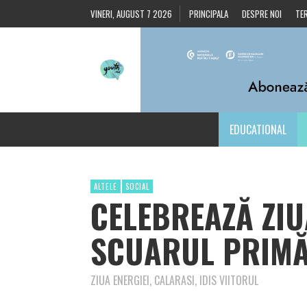
VINERI, AUGUST 7 2026
PRINCIPALA
DESPRE NOI
TER
EDUCATIONAL
ALTELE
SOCIAL
CELEBREAZĂ ZIUA
SCUARUL PRIMĂ
ZIUA ENERGIEI, CALARASI, IDIS VIITORUL