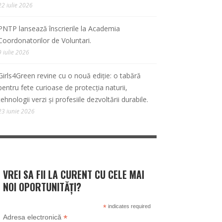
22 iulie 2026
PNTP lansează înscrierile la Academia
Coordonatorilor de Voluntari.
9 iulie 2026
Girls4Green revine cu o nouă ediție: o tabără
pentru fete curioase de protecția naturii,
tehnologii verzi și profesiile dezvoltării durabile.
23 iunie 2026
VREI SA FII LA CURENT CU CELE MAI
NOI OPORTUNITĂȚI?
*
indicates required
*
Adresa electronică