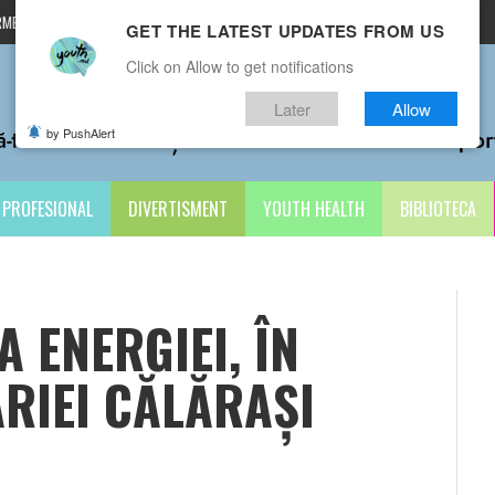
MENI ȘI CONDIȚII
CONTACTE
GET THE LATEST UPDATES FROM US
Click on Allow to get notifications
Later
Allow
by PushAlert
PROFESIONAL
DIVERTISMENT
YOUTH HEALTH
BIBLIOTECA
 ENERGIEI, ÎN
RIEI CĂLĂRAȘI