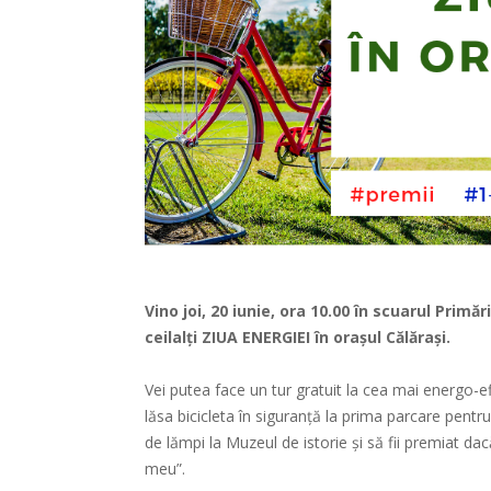
Vino joi, 20 iunie, ora 10.00 în scuarul Primă
ceilalți
ZIUA
ENERGIEI
în orașul
Călărași
.
Vei putea face un
tur
gratuit la cea mai energo-e
lăsa bicicleta în siguranță la
prima
parcare
pentr
de
lămpi
la Muzeul de istorie și să fii
premiat
dacă
meu”.