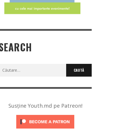
SEARCH
Caută
după:
Susține Youth.md pe Patreon!