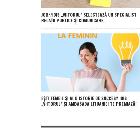
JOB//IDIS „VIITORUL” SELECTEAZĂ UN SPECIALIST
RELAȚII PUBLICE ȘI COMUNICARE
EȘTI FEMEIE ȘI AI O ISTORIE DE SUCCES? IDIS
„VIITORUL” ȘI AMBASADA LITUANIEI TE PREMIAZĂ!