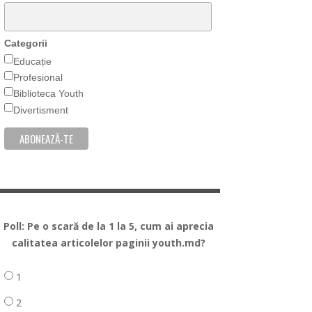
Categorii
Educație
Profesional
Biblioteca Youth
Divertisment
Poll: Pe o scară de la 1 la 5, cum ai aprecia
calitatea articolelor paginii youth.md?
1
2