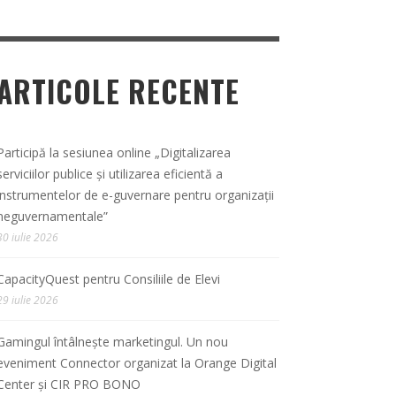
ARTICOLE RECENTE
Participă la sesiunea online „Digitalizarea
serviciilor publice și utilizarea eficientă a
instrumentelor de e-guvernare pentru organizații
neguvernamentale”
30 iulie 2026
CapacityQuest pentru Consiliile de Elevi
29 iulie 2026
Gamingul întâlnește marketingul. Un nou
eveniment Connector organizat la Orange Digital
Center și CIR PRO BONO