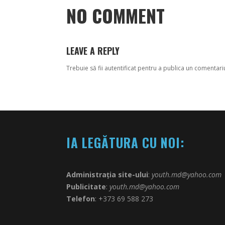
NO COMMENT
LEAVE A REPLY
Trebuie să fii
autentificat
pentru a publica un comentari
IA LEGĂTURA CU NOI:
Administrația site-ului
:
youth.md@yahoo.com
Publicitate
:
youth.md@yahoo.com
Telefon
: +373 69 588 273