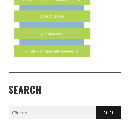
SEARCH
Caută
după: