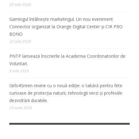
29 iulie 2026
Gamingul întâlnește marketingul. Un nou eveniment
Connector organizat la Orange Digital Center și CIR PRO
BONO
22 iulie 2026
PNTP lansează înscrierile la Academia Coordonatorilor de
Voluntari.
9 iulie 2026
Girls4Green revine cu o nouă ediție: o tabără pentru fete
curioase de protecția naturii, tehnologii verzi și profesiile
dezvoltării durabile.
23 iunie 2026