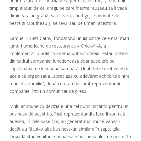
pentru alții a fost ocazia de a petrece, în sfârșit, mai mult
timp alături de cei dragi, pe care înainte reușeau să îi vadă
dimineața, în grabă, sau seara, când grijile adunate de
peste zi răbufneau și se revărsau pe umerii acestora.
Samuel Truett Cathy, fondatorul unuia dintre cele mai mari
lanțuri americane de restaurante – Chick-fil-A, a
implementat o politică internă potrivit căreia restaurantele
din cadrul companiei funcționează doar șase zile pe
săptămână, de luni până sâmbătă. Unul dintre motive este
acela că organizația „apreciază cu adevărat echilibrul dintre
muncă și familie”, după cum au declarat reprezentanții
companiei într-un comunicat de presă.
Mulți ar spune că decizia e una cel puțin riscantă pentru un
business de acest tip, însă reprezentanții afacerii spun că
adesea, în cele șase zile, au generat mai multe vânzări
decât au făcut-o alte business-uri similare în șapte zile.
Dovadă stau veniturile anuale ale business-ului, de peste 10