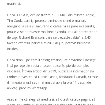
matinală.
Dacă 3:45 AM, ora de trezire a CEO-ului din fruntea Apple,
Tim Cook, care își petrece diminețile citind e-mailuri,
mergând la sală și savurând o cafea, vi se pare exagerată,
poate vi se potrivește mai bine agenda unui alt antreprenor
de top, Richard Branson, care se trezește „abia” la 5:45,
făcând exerciții înaintea micului dejun, potrivit Business
Insider.
Dacă timpul pe care îl câștigi trezindu-te devreme îl irosești
însă pe rețelele sociale, acest obicei își pierde complet
valoarea. Într-un articol din 2019, publicația internațională
Forbes povestea că Daniel Dines, fondatorul UiPath, citește
dimineața o oră sau mai mult și abia la ora 11 deschide
aplicații precum WhatsApp.
Așadar, fie că alegi să meditezi, să citești câteva pagini, să
alergi, să verifici și să răspunzi la e-mailurile uitate în Inbox