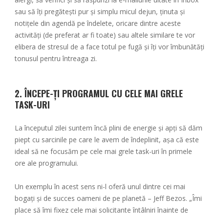
sau să îți pregătești pur și simplu micul dejun, ținuta și
notițele din agendă pe îndelete, oricare dintre aceste
activități (de preferat ar fi toate) sau altele similare te vor
elibera de stresul de a face totul pe fugă și îți vor îmbunătăți
tonusul pentru întreaga zi.
2. ÎNCEPE-ȚI PROGRAMUL CU CELE MAI GRELE
TASK-URI
La începutul zilei suntem încă plini de energie și apți să dăm
piept cu sarcinile pe care le avem de îndeplinit, așa că este
ideal să ne focusăm pe cele mai grele task-uri în primele
ore ale programului.
Un exemplu în acest sens ni-l oferă unul dintre cei mai
bogați și de succes oameni de pe planetă – Jeff Bezos. „Îmi
place să îmi fixez cele mai solicitante întâlniri înainte de