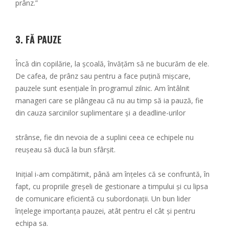
prânz.”
3. FĂ PAUZE
Încă din copilărie, la școală, învățăm să ne bucurăm de ele.
De cafea, de prânz sau pentru a face puțină mișcare,
pauzele sunt esențiale în programul zilnic. Am întâlnit
manageri care se plângeau că nu au timp să ia pauză, fie
din cauza sarcinilor suplimentare și a deadline-urilor
strânse, fie din nevoia de a suplini ceea ce echipele nu
reușeau să ducă la bun sfârșit.
Inițial i-am compătimit, până am înțeles că se confruntă, în
fapt, cu propriile greșeli de gestionare a timpului și cu lipsa
de comunicare eficientă cu subordonații. Un bun lider
înțelege importanța pauzei, atât pentru el cât și pentru
echipa sa.