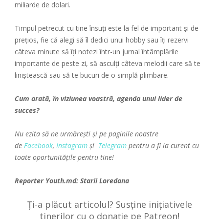
miliarde de dolari.
Timpul petrecut cu tine însuți este la fel de important și de
prețios, fie că alegi să îl dedici unui hobby sau îți rezervi
câteva minute să îți notezi într-un jurnal întâmplările
importante de peste zi, să asculți câteva melodii care să te
liniștească sau să te bucuri de o simplă plimbare.
Cum arată, în viziunea voastră, agenda unui lider de
succes?
Nu ezita să ne urmărești și pe paginile noastre
de
Facebook
,
Instagram
și
Telegram
pentru a fi la curent cu
toate oportunitățile pentru tine!
Reporter Youth.md: Starii Loredana
Ți-a plăcut articolul? Susține inițiativele
tinerilor cu o donație pe Patreon!