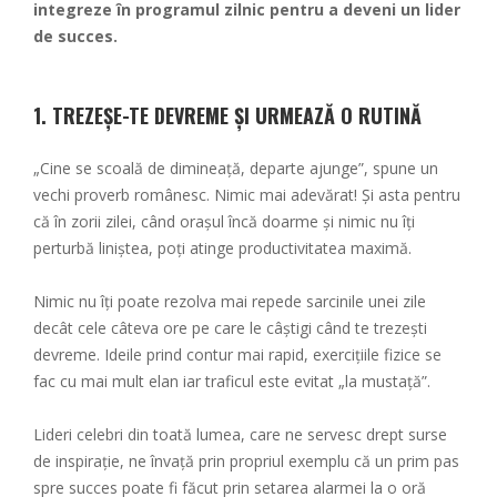
integreze în programul zilnic pentru a deveni un lider
de succes.
1. TREZEȘE-TE DEVREME ȘI URMEAZĂ O RUTINĂ
„Cine se scoală de dimineață, departe ajunge”, spune un
vechi proverb românesc. Nimic mai adevărat! Și asta pentru
că în zorii zilei, când orașul încă doarme și nimic nu îți
perturbă liniștea, poți atinge productivitatea maximă.
Nimic nu îți poate rezolva mai repede sarcinile unei zile
decât cele câteva ore pe care le câștigi când te trezești
devreme. Ideile prind contur mai rapid, exercițiile fizice se
fac cu mai mult elan iar traficul este evitat „la mustață”.
Lideri celebri din toată lumea, care ne servesc drept surse
de inspirație, ne învață prin propriul exemplu că un prim pas
spre succes poate fi făcut prin setarea alarmei la o oră