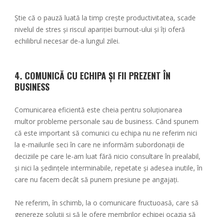
Știe că o pauză luată la timp crește productivitatea, scade
nivelul de stres și riscul apariției burnout-ului și îți oferă
echilibrul necesar de-a lungul zilei.
4. COMUNICĂ CU ECHIPA ȘI FII PREZENT ÎN
BUSINESS
Comunicarea eficientă este cheia pentru soluționarea
multor probleme personale sau de business. Când spunem
că este important să comunici cu echipa nu ne referim nici
la e-mailurile seci în care ne informăm subordonații de
deciziile pe care le-am luat fără nicio consultare în prealabil,
și nici la ședințele interminabile, repetate și adesea inutile, în
care nu facem decât să punem presiune pe angajați.
Ne referim, în schimb, la o comunicare fructuoasă, care să
genereze soluții și să le ofere membrilor echipei ocazia să