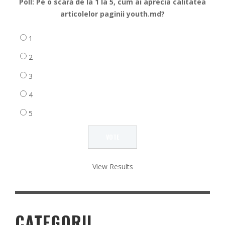
Poll: Pe o scară de la 1 la 5, cum ai aprecia calitatea
articolelor paginii youth.md?
1
2
3
4
5
View Results
CATEGORII