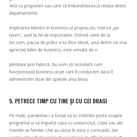
vină cu propuneri sau care să îmbunătățească relația dintre
departamente.
Implicarea liderilor în business-ul propriu-zis, mersul „pe
teren”, sunt la fel de importante. Potrivit celor de la
Inc.com, pauza de prânz a lui Elon Musk, unul dintre cei mai
apreciați lideri de business, este urmată de o
plimbare prin fabrică. Nu vom ști niciodată cum
funcționează business-ul pe care îl conducem dacă îl
administrăm doar din spatele unui birou.
5. PETRECE TIMP CU TINE ȘI CU CEI DRAGI
Pe mulți, pandemia i-a forțat să își schimbe peste noapte
programul și să împartă casa cu soția/soțul, copiii sau alți
membri ai familei. Unii au văzut în asta o corvoadă, dar