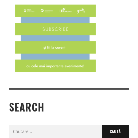
SEARCH
Caută
după: