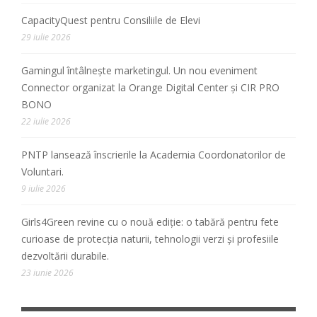
CapacityQuest pentru Consiliile de Elevi
29 iulie 2026
Gamingul întâlnește marketingul. Un nou eveniment
Connector organizat la Orange Digital Center și CIR PRO
BONO
22 iulie 2026
PNTP lansează înscrierile la Academia Coordonatorilor de
Voluntari.
9 iulie 2026
Girls4Green revine cu o nouă ediție: o tabără pentru fete
curioase de protecția naturii, tehnologii verzi și profesiile
dezvoltării durabile.
23 iunie 2026