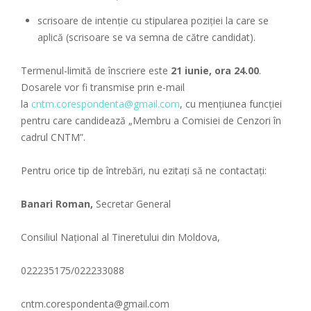
scrisoare de intenţie cu stipularea poziţiei la care se
aplică (scrisoare se va semna de către candidat).
Termenul-limită de înscriere este
21 iunie, ora 24.00
.
Dosarele vor fi transmise prin e-mail
la
cntm.corespondenta@gmail.com
, cu mențiunea funcției
pentru care candidează „Membru a Comisiei de Cenzori în
cadrul CNTM”.
Pentru orice tip de întrebări, nu ezitați să ne contactați:
Banari Roman,
Secretar General
Consiliul Național al Tineretului din Moldova,
022235175/022233088
cntm.corespondenta@gmail.com