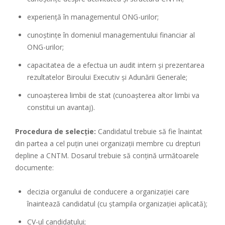
experienţă în managementul ONG-urilor;
cunoştinţe în domeniul managementului financiar al
ONG-urilor;
capacitatea de a efectua un audit intern şi prezentarea
rezultatelor Biroului Executiv şi Adunării Generale;
cunoaşterea limbii de stat (cunoaşterea altor limbi va
constitui un avantaj).
Procedura de selecție:
Candidatul trebuie să fie înaintat
din partea a cel puţin unei organizaţii membre cu drepturi
depline a CNTM. Dosarul trebuie să conţină următoarele
documente:
decizia organului de conducere a organizaţiei care
înaintează candidatul (cu ştampila organizaţiei aplicată);
CV-ul candidatului;