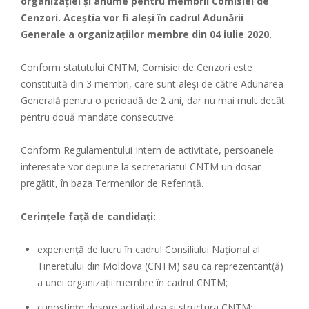
organizației și anume pentru membrii Comisiei de
Cenzori. Aceștia vor fi aleși în cadrul Adunării
Generale a organizațiilor membre din 04 iulie 2020.
Conform statutului CNTM, Comisiei de Cenzori este
constituită din 3 membri, care sunt aleși de către Adunarea
Generală pentru o perioadă de 2 ani, dar nu mai mult decât
pentru două mandate consecutive.
Conform Regulamentului Intern de activitate, persoanele
interesate vor depune la secretariatul CNTM un dosar
pregătit, în baza Termenilor de Referință.
Cerințele față de candidați:
experienţă de lucru în cadrul Consiliului Naţional al
Tineretului din Moldova (CNTM) sau ca reprezentant(ă)
a unei organizaţii membre în cadrul CNTM;
cunoştinţe despre activitatea şi structura CNTM;