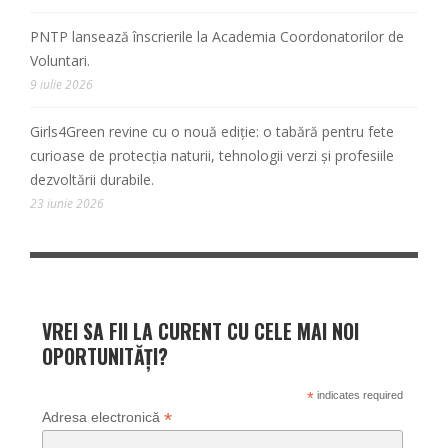
PNTP lansează înscrierile la Academia Coordonatorilor de
Voluntari.
9 iulie 2026
Girls4Green revine cu o nouă ediție: o tabără pentru fete
curioase de protecția naturii, tehnologii verzi și profesiile
dezvoltării durabile.
23 iunie 2026
VREI SA FII LA CURENT CU CELE MAI NOI
OPORTUNITĂȚI?
*
indicates required
*
Adresa electronică