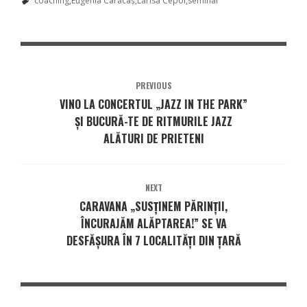
coaching
Eugenia Caracaș
Larisa Cepoi
seminar
PREVIOUS
VINO LA CONCERTUL „JAZZ IN THE PARK”
ȘI BUCURĂ-TE DE RITMURILE JAZZ
ALĂTURI DE PRIETENI
NEXT
CARAVANA „SUSȚINEM PĂRINȚII,
ÎNCURAJĂM ALĂPTAREA!” SE VA
DESFĂȘURA ÎN 7 LOCALITĂȚI DIN ȚARĂ