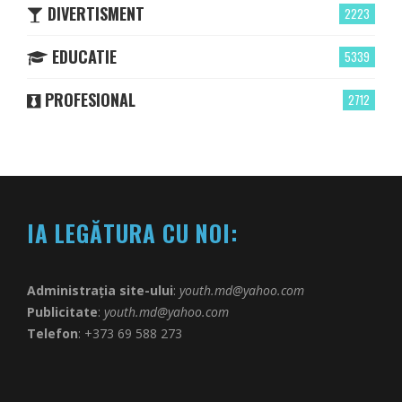
DIVERTISMENT
2223
EDUCATIE
5339
PROFESIONAL
2712
IA LEGĂTURA CU NOI:
Administrația site-ului
:
youth.md@yahoo.com
Publicitate
:
youth.md@yahoo.com
Telefon
: +373 69 588 273