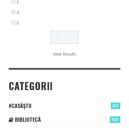
3
4
5
View Results
CATEGORII
#CASĂȘTII
632
BIBLIOTECĂ
1692