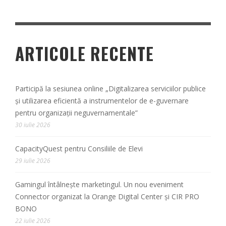
ARTICOLE RECENTE
Participă la sesiunea online „Digitalizarea serviciilor publice
și utilizarea eficientă a instrumentelor de e-guvernare
pentru organizații neguvernamentale”
30 iulie 2026
CapacityQuest pentru Consiliile de Elevi
29 iulie 2026
Gamingul întâlnește marketingul. Un nou eveniment
Connector organizat la Orange Digital Center și CIR PRO
BONO
22 iulie 2026