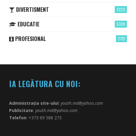
DIVERTISMENT
2223
EDUCATIE
5339
PROFESIONAL
2712
IA LEGĂTURA CU NOI:
Administrația site-ului
:
youth.md@yahoo.com
Publicitate
:
youth.md@yahoo.com
Telefon
: +373 69 588 273