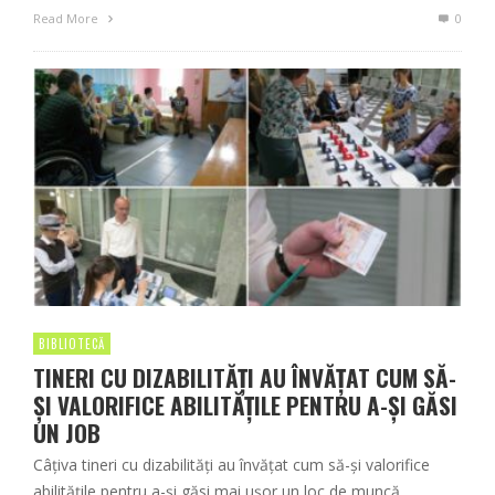
Read More
0
BIBLIOTECĂ
TINERI CU DIZABILITĂȚI AU ÎNVĂȚAT CUM SĂ-
ȘI VALORIFICE ABILITĂȚILE PENTRU A-ȘI GĂSI
UN JOB
Câțiva tineri cu dizabilități au învățat cum să-și valorifice
abilitățile pentru a-și găsi mai ușor un loc de muncă.