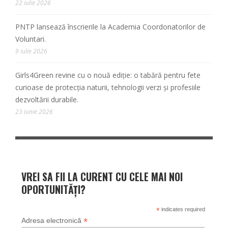
22 iulie 2026
PNTP lansează înscrierile la Academia Coordonatorilor de
Voluntari.
9 iulie 2026
Girls4Green revine cu o nouă ediție: o tabără pentru fete
curioase de protecția naturii, tehnologii verzi și profesiile
dezvoltării durabile.
23 iunie 2026
VREI SA FII LA CURENT CU CELE MAI NOI
OPORTUNITĂȚI?
*
indicates required
*
Adresa electronică