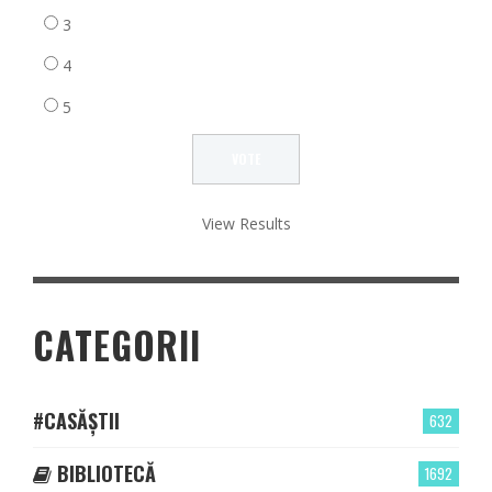
3
4
5
View Results
CATEGORII
#CASĂȘTII
632
BIBLIOTECĂ
1692