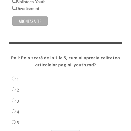
Biblioteca Youth
Divertisment
Poll: Pe o scară de la 1 la 5, cum ai aprecia calitatea
articolelor paginii youth.md?
1
2
3
4
5