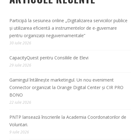
Participă la sesiunea online „Digitalizarea serviciilor publice
și utilizarea eficientă a instrumentelor de e-guvernare
pentru organizații neguvernamentale”
30 iulie 2026
CapacityQuest pentru Consiliile de Elevi
29 iulie 2026
Gamingul întâlnește marketingul. Un nou eveniment
Connector organizat la Orange Digital Center și CIR PRO
BONO
22 iulie 2026
PNTP lansează înscrierile la Academia Coordonatorilor de
Voluntari.
9 iulie 2026