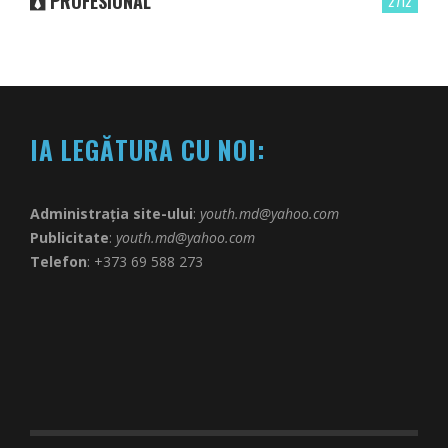
PROFESIONAL
2712
IA LEGĂTURA CU NOI:
Administrația site-ului
:
youth.md@yahoo.com
Publicitate
:
youth.md@yahoo.com
Telefon
: +373 69 588 273