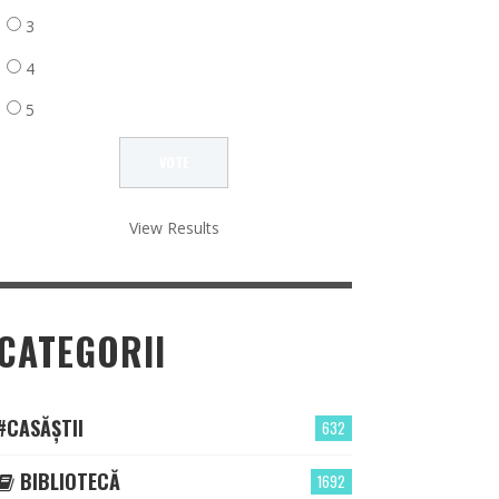
3
4
5
View Results
CATEGORII
#CASĂȘTII
632
BIBLIOTECĂ
1692