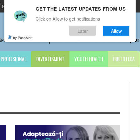
TERMENI ȘI CONDIȚII
CONTACTE
GET THE LATEST UPDATES FROM US
Click on Allow to get notifications
Later
Allow
by PushAlert
PROFESIONAL
DIVERTISMENT
YOUTH HEALTH
BIBLIOTECA