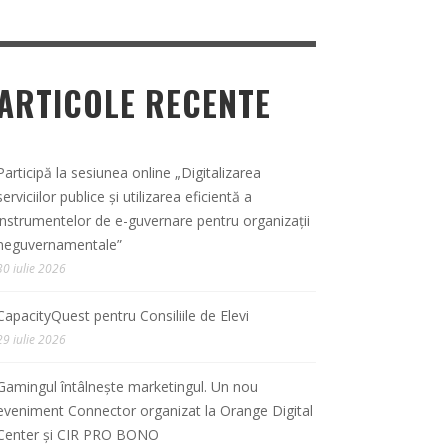
ARTICOLE RECENTE
Participă la sesiunea online „Digitalizarea
serviciilor publice și utilizarea eficientă a
instrumentelor de e-guvernare pentru organizații
neguvernamentale”
30 iulie 2026
CapacityQuest pentru Consiliile de Elevi
29 iulie 2026
Gamingul întâlnește marketingul. Un nou
eveniment Connector organizat la Orange Digital
Center și CIR PRO BONO