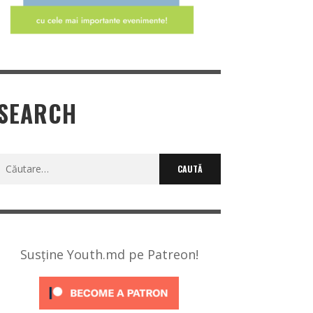
SEARCH
Caută
după:
Susține Youth.md pe Patreon!