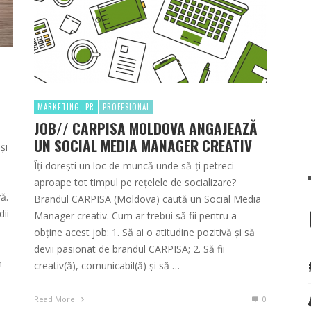
MARKETING, PR
PROFESIONAL
JOB// CARPISA MOLDOVA ANGAJEAZĂ
UN SOCIAL MEDIA MANAGER CREATIV
și
Îți dorești un loc de muncă unde să-ți petreci
aproape tot timpul pe rețelele de socializare?
ă.
Brandul CARPISA (Moldova) caută un Social Media
dii
Manager creativ. Cum ar trebui să fii pentru a
obține acest job: 1. Să ai o atitudine pozitivă și să
devii pasionat de brandul CARPISA; 2. Să fii
n
creativ(ă), comunicabil(ă) și să …
Read More
0