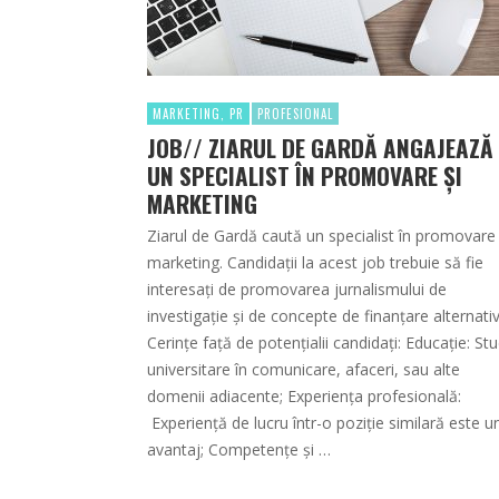
MARKETING, PR
PROFESIONAL
JOB// ZIARUL DE GARDĂ ANGAJEAZĂ
UN SPECIALIST ÎN PROMOVARE ȘI
MARKETING
Ziarul de Gardă caută un specialist în promovare 
marketing. Candidații la acest job trebuie să fie
interesați de promovarea jurnalismului de
investigație și de concepte de finanțare alternativ
Cerințe față de potențialii candidați: Educație: Stu
universitare în comunicare, afaceri, sau alte
domenii adiacente; Experiența profesională:
Experiență de lucru într-o poziţie similară este u
avantaj; Competențe și …