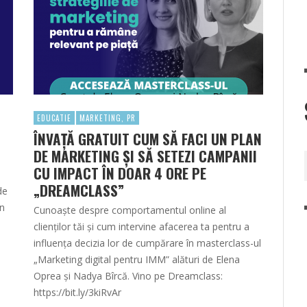
EDUCATIE
MARKETING, PR
ÎNVAȚĂ GRATUIT CUM SĂ FACI UN PLAN
DE MARKETING ȘI SĂ SETEZI CAMPANII
CU IMPACT ÎN DOAR 4 ORE PE
„DREAMCLASS”
de
in
Cunoaște despre comportamentul online al
clienților tăi și cum intervine afacerea ta pentru a
influența decizia lor de cumpărare în masterclass-ul
„Marketing digital pentru IMM” alături de Elena
Oprea și Nadya Bîrcă. Vino pe Dreamclass:
https://bit.ly/3kiRvAr