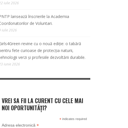
22 iulie 2026
PNTP lansează înscrierile la Academia
Coordonatorilor de Voluntari.
9 iulie 2026
Girls4Green revine cu o nouă ediție: o tabără
pentru fete curioase de protecția naturii,
tehnologii verzi și profesiile dezvoltării durabile.
23 iunie 2026
VREI SA FII LA CURENT CU CELE MAI
NOI OPORTUNITĂȚI?
*
indicates required
*
Adresa electronică