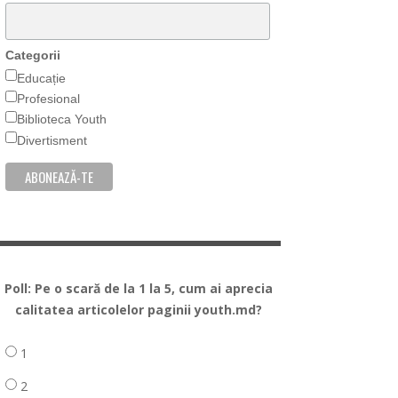
Categorii
Educație
Profesional
Biblioteca Youth
Divertisment
Poll: Pe o scară de la 1 la 5, cum ai aprecia
calitatea articolelor paginii youth.md?
1
2