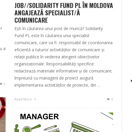
JOB//SOLIDARITY FUND PL ÎN MOLDOVA
ANGAJEAZĂ SPECIALIST/Ă
COMUNICARE
u
Ești în căutarea unui post de muncă? Solidarity
Fund PL este în căutarea unui specialist
comunicare, care va fi responsabil de coordonarea
ru a
eficientă a tuturor activităților de comunicare și
relații publice în vederea atingerii obiectivelor
organizaționale. Responsabilități specifice:
redactează materiale informative și de comunicare;
împreună cu managerii de proiect asigură
0
implementarea activităților de proiecte, din …
Read More
0