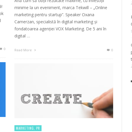
Află cum să obții rezultate maxime, cu investiții
ă!
minime la un eveniment, marca Tekwill – „Online
ok
marketing pentru startup”. Speaker Oxana
l
Camerzan, specialistă în digital marketing și
fondatoarea agenției VOX Marketing. De 5 ani în
digital …
0
Read More
0
MARKETING, PR