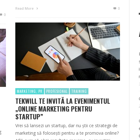
Read More
0
0
MARKETING, PR
PROFESIONAL
TRAINING
TEKWILL TE INVITĂ LA EVENIMENTUL
„ONLINE MARKETING PENTRU
G
STARTUP”
Vrei să lansezi un startup, dar nu știi ce strategii de
g
marketing să folosești pentru a te promova online?