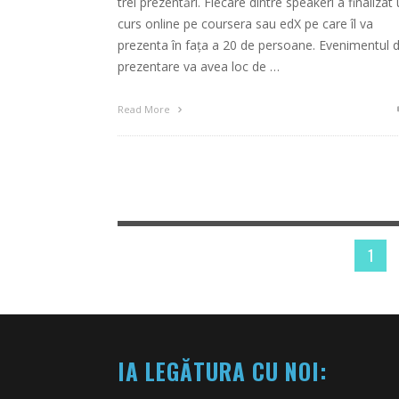
trei prezentări. Fiecare dintre speakeri a finalizat
curs online pe coursera sau edX pe care îl va
prezenta în fața a 20 de persoane. Evenimentul 
prezentare va avea loc de …
Read More
1
IA LEGĂTURA CU NOI: