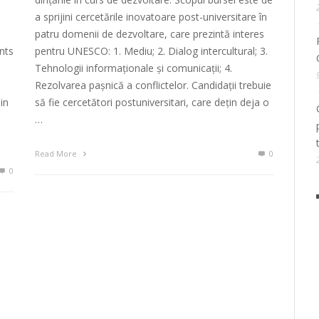
a sprijini cercetările inovatoare post-universitare în
patru domenii de dezvoltare, care prezintă interes
ents
pentru UNESCO: 1. Mediu; 2. Dialog intercultural; 3.
Tehnologii informaționale și comunicații; 4.
Rezolvarea pașnică a conflictelor. Candidații trebuie
in
să fie cercetători postuniversitari, care dețin deja o
…
Read More
0
0