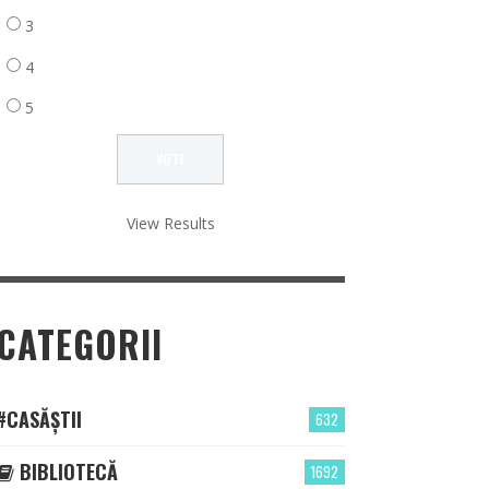
3
4
5
View Results
CATEGORII
#CASĂȘTII
632
BIBLIOTECĂ
1692