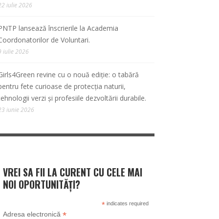
22 iulie 2026
PNTP lansează înscrierile la Academia
Coordonatorilor de Voluntari.
9 iulie 2026
Girls4Green revine cu o nouă ediție: o tabără
pentru fete curioase de protecția naturii,
tehnologii verzi și profesiile dezvoltării durabile.
23 iunie 2026
VREI SA FII LA CURENT CU CELE MAI
NOI OPORTUNITĂȚI?
*
indicates required
*
Adresa electronică