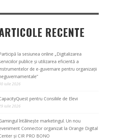
ARTICOLE RECENTE
Participă la sesiunea online „Digitalizarea
serviciilor publice și utilizarea eficientă a
instrumentelor de e-guvernare pentru organizații
neguvernamentale”
30 iulie 2026
CapacityQuest pentru Consiliile de Elevi
29 iulie 2026
Gamingul întâlnește marketingul. Un nou
eveniment Connector organizat la Orange Digital
Center și CIR PRO BONO