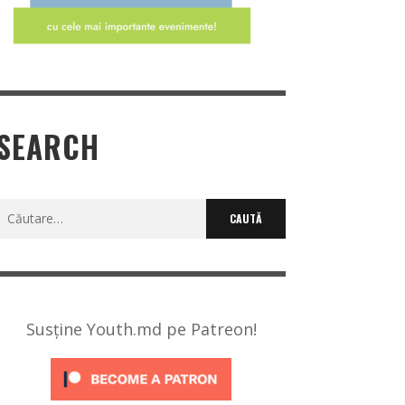
SEARCH
Caută
după:
Susține Youth.md pe Patreon!