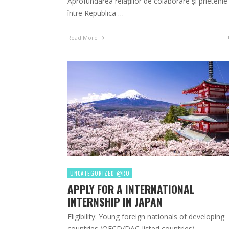
Aprofundarea relațiilor de colaborare și prietenie
între Republica …
Read More
UNCATEGORIZED @RO
APPLY FOR A INTERNATIONAL
INTERNSHIP IN JAPAN
Eligibility: Young foreign nationals of developing
countries (OECD/DAC-listed countries).