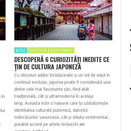
ALTELE
BIBLIOTECĂ
DIVERTISMENT
DESCOPERĂ 6 CURIOZITĂȚI INEDITE CE
ȚIN DE CULTURA JAPONEZĂ
Cu obiceiuri adânc înrădăcinate și un stil de viață în
continuă evoluție, Japonia poate fi considerată una
dintre cele mai fascinante țări, fiind atât
tradițională, cât și ultramodernă în același
 în
timp. Aceasta este o națiune care își sărbătorește
identitatea culturală puternică, datorită
lui
mâncărurilor savuroase, cât și stilului vestimentar,
punând accent pe artele străvechi ale
: