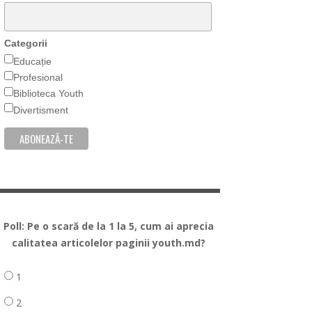
Categorii
Educație
Profesional
Biblioteca Youth
Divertisment
Poll: Pe o scară de la 1 la 5, cum ai aprecia
calitatea articolelor paginii youth.md?
1
2