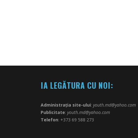
IA LEGĂTURA CU NOI:
Administrația site-ului
:
youth.md@yahoo.com
Publicitate
:
youth.md@yahoo.com
Telefon
: +373 69 588 273