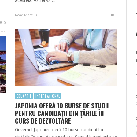
acesteia. Astfel vă …
Read More
0
0
EDUCATIE
INTERNAȚIONAL
JAPONIA OFERĂ 10 BURSE DE STUDII
PENTRU CANDIDAȚII DIN ȚĂRILE ÎN
CURS DE DEZVOLTARE
Guvernul Japoniei oferă 10 burse candidaților
dințările în curs de dezvoltare. Scopul bursei este de