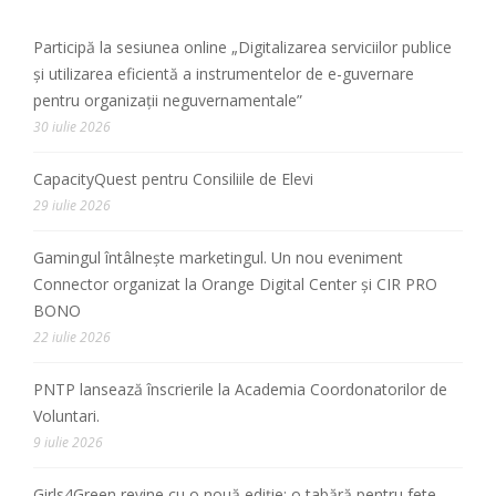
Participă la sesiunea online „Digitalizarea serviciilor publice
și utilizarea eficientă a instrumentelor de e-guvernare
pentru organizații neguvernamentale”
30 iulie 2026
CapacityQuest pentru Consiliile de Elevi
29 iulie 2026
Gamingul întâlnește marketingul. Un nou eveniment
Connector organizat la Orange Digital Center și CIR PRO
BONO
22 iulie 2026
PNTP lansează înscrierile la Academia Coordonatorilor de
Voluntari.
9 iulie 2026
Girls4Green revine cu o nouă ediție: o tabără pentru fete