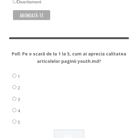
Divertisment
Poll: Pe o scară de la 1 la 5, cum ai aprecia calitatea
articolelor paginii youth.md?
1
2
3
4
5