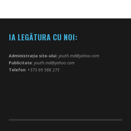
IA LEGĂTURA CU NOI:
Administrația site-ului
:
youth.md@yahoo.com
Publicitate
:
youth.md@yahoo.com
Telefon
: +373 69 588 273