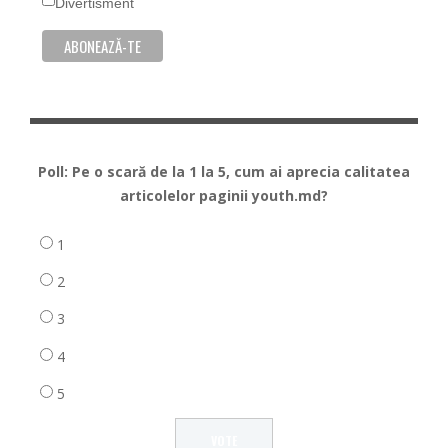
Divertisment
Poll: Pe o scară de la 1 la 5, cum ai aprecia calitatea
articolelor paginii youth.md?
1
2
3
4
5