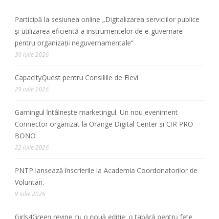
Participă la sesiunea online „Digitalizarea serviciilor publice
și utilizarea eficientă a instrumentelor de e-guvernare
pentru organizații neguvernamentale”
30 iulie 2026
CapacityQuest pentru Consiliile de Elevi
29 iulie 2026
Gamingul întâlnește marketingul. Un nou eveniment
Connector organizat la Orange Digital Center și CIR PRO
BONO
22 iulie 2026
PNTP lansează înscrierile la Academia Coordonatorilor de
Voluntari.
9 iulie 2026
Girls4Green revine cu o nouă ediție: o tabără pentru fete