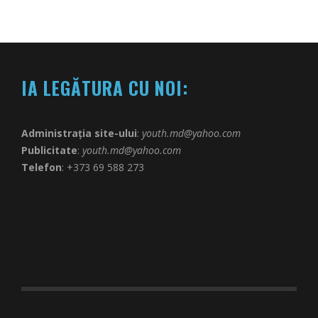
IA LEGĂTURA CU NOI:
Administrația site-ului
:
youth.md@yahoo.com
Publicitate
:
youth.md@yahoo.com
Telefon
: +373 69 588 273