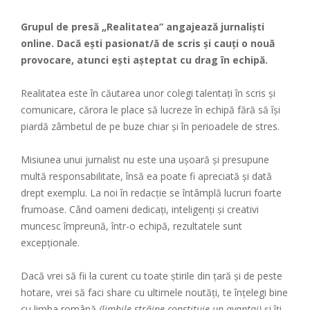
Grupul de presă „Realitatea” angajează jurnaliști
online. Dacă ești pasionat/ă de scris și cauți o nouă
provocare, atunci ești așteptat cu drag în echipă.
Realitatea este în căutarea unor colegi talentați în scris și
comunicare, cărora le place să lucreze în echipă fără să își
piardă zâmbetul de pe buze chiar și în perioadele de stres.
Misiunea unui jurnalist nu este una ușoară și presupune
multă responsabilitate, însă ea poate fi apreciată și dată
drept exemplu. La noi în redacție se întâmplă lucruri foarte
frumoase. Când oameni dedicați, inteligenți și creativi
muncesc împreună, într-o echipă, rezultatele sunt
excepționale.
Dacă vrei să fii la curent cu toate știrile din țară și de peste
hotare, vrei să faci share cu ultimele noutăți, te înțelegi bine
cu limba română
(limbile străine constituie un avantaj)
și îți