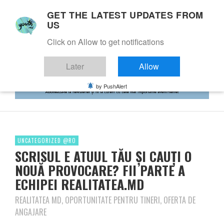
GET THE LATEST UPDATES FROM
US
Click on Allow to get notifications
Later
Allow
by PushAlert
UNCATEGORIZED @RO
SCRISUL E ATUUL TĂU ȘI CAUȚI O
NOUĂ PROVOCARE? FII PARTE A
ECHIPEI REALITATEA.MD
REALITATEA MD, OPORTUNITATE PENTRU TINERI, OFERTA DE
ANGAJARE