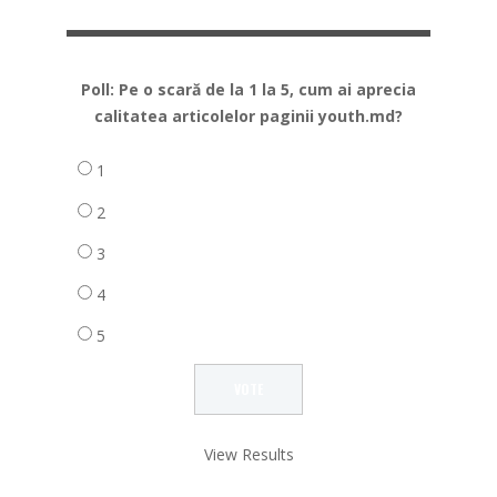
Poll: Pe o scară de la 1 la 5, cum ai aprecia
calitatea articolelor paginii youth.md?
1
2
3
4
5
View Results