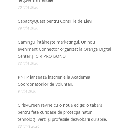
neguvernamentale”
30 iulie 2026
CapacityQuest pentru Consiliile de Elevi
29 iulie 2026
Gamingul întâlnește marketingul. Un nou
eveniment Connector organizat la Orange Digital
Center și CIR PRO BONO
22 iulie 2026
PNTP lansează înscrierile la Academia
Coordonatorilor de Voluntari.
9 iulie 2026
Girls4Green revine cu o nouă ediție: o tabără
pentru fete curioase de protecția naturii,
tehnologii verzi și profesiile dezvoltării durabile.
23 iunie 2026