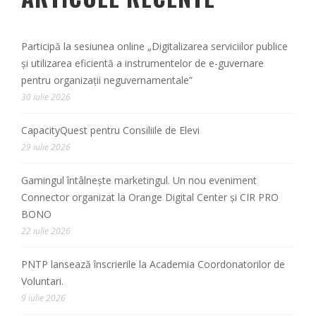
Participă la sesiunea online „Digitalizarea serviciilor publice
și utilizarea eficientă a instrumentelor de e-guvernare
pentru organizații neguvernamentale”
30 iulie 2026
CapacityQuest pentru Consiliile de Elevi
29 iulie 2026
Gamingul întâlnește marketingul. Un nou eveniment
Connector organizat la Orange Digital Center și CIR PRO
BONO
22 iulie 2026
PNTP lansează înscrierile la Academia Coordonatorilor de
Voluntari.
9 iulie 2026