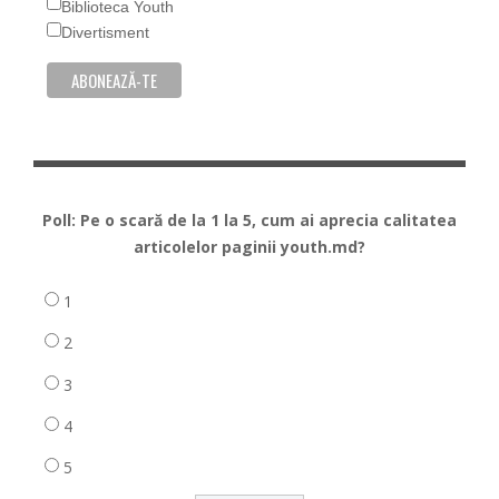
Biblioteca Youth
Divertisment
Poll: Pe o scară de la 1 la 5, cum ai aprecia calitatea
articolelor paginii youth.md?
1
2
3
4
5