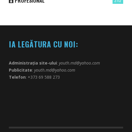
PROFESIONAL
2712
IA LEGĂTURA CU NOI:
Administrația site-ului
:
youth.md@yahoo.com
Publicitate
:
youth.md@yahoo.com
Telefon
: +373 69 588 273