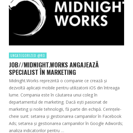
UNCATEGORIZED @RO
JOB//MIDNIGHT.WORKS ANGAJEAZĂ
SPECIALIST ÎN MARKETING
Midnight.Works reprezintă o companie ce crează și
dezvoltă aplicații mobile pentru utilizatorii iOS din întreaga
lume. Compania este în căutarea unui coleg în
departamentul de marketing. Dacă ești pasionat de
marketing și noile tehnologii, fă parte din echipă. Cerințele-
cheie sunt: setarea și gestionarea campaniilor în Facebook
Ads; setarea și gestionarea campaniilor în Google Adwords;
analiza indicatorilor pentru …